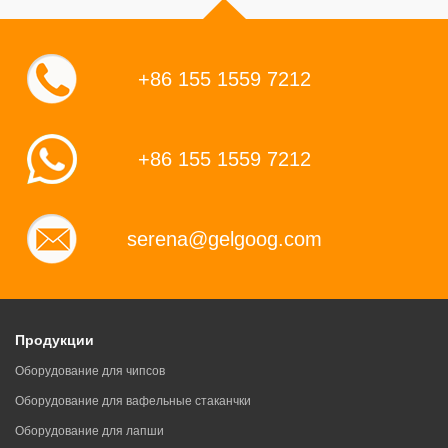
+86 155 1559 7212
Оборудование для
Линия по производству пасты
производства арахисовой
из семян подсолнечника 500 кг/
+86 155 1559 7212
пасты (500кг/ч)
ч
serena@gelgoog.com
Продукции
Коммерческая машина для
Коллоидная мельница для
Оборудование для чипсов
нарезки миндаля на продажу
приготовления пасты
Оборудование для вафельные стаканчки
Оборудование для лапши