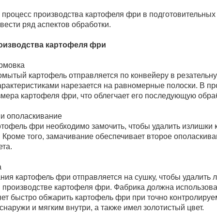
процесс производства картофеля фри в подготовительных 
вести ряд аспектов обработки.
оизводства картофеля фри
ормовка
мытый картофель отправляется по конвейеру в резательну
арактеристиками нарезается на равномерные полоски. В пр
змера картофеля фри, что облегчает его последующую обра
 и ополаскивание
тофель фри необходимо замочить, чтобы удалить излишки 
. Кроме того, замачивание обеспечивает второе ополаскив
ета.
а
ия картофель фри отправляется на сушку, чтобы удалить л
в производстве картофеля фри. Фабрика должна использов
яет быстро обжарить картофель фри при точно контролируе
наружи и мягким внутри, а также имел золотистый цвет.