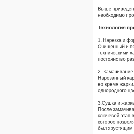
Выше приведен 
необходимо про
Т
ехнология пр
1. Нарезка и ф
Очищенный и по
техническими х
постоянство ра
2. Замачивание
Нарезанный кар
во время жарки
однородного цв
3.Сушка и жарк
После замачиван
ключевой этап 
которое позвол
был хрустящим с