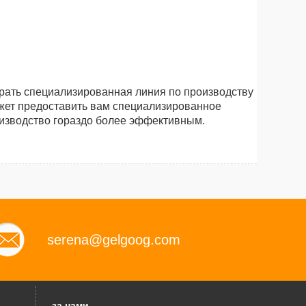
брать специализированная
линия по производству
ожет предоставить вам специализированное
оизводство гораздо более эффективным.
serena@gelgoog.com
за нами