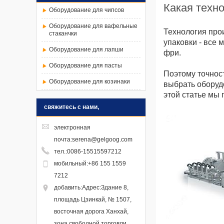
Какая техн
Оборудование для чипсов
Оборудование для вафельные
Технология про
стаканчки
упаковки - все
Оборудование для лапши
фри.
Оборудование для пасты
Поэтому точнос
Оборудование для козинаки
выбрать оборуд
этой статье мы
свяжитесь с нами,
электронная
почта
:
serena@gelgoog.com
тел.
:
0086-15515597212
мобильный
:
+86 155 1559
7212
добавить
:Адрес:Здание 8,
площадь Цзинкай, № 1507,
восточная дорога Ханхай,
зона свободной торговли,