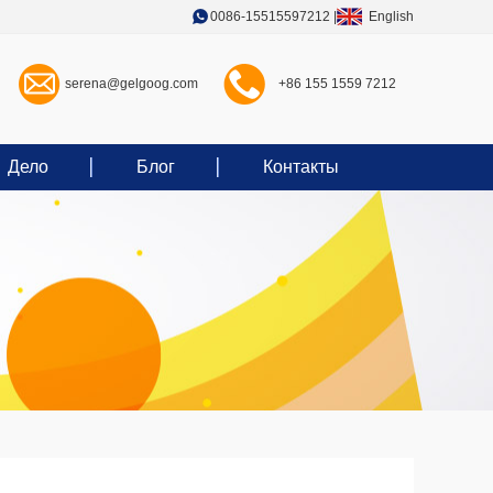
0086-15515597212
|
English
serena@gelgoog.com
+86 155 1559 7212
Дело
Блог
Контакты