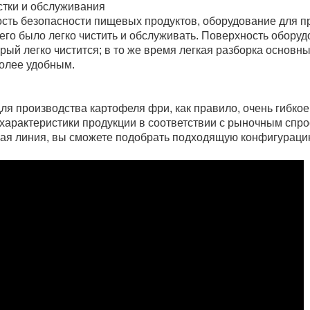
стки и обслуживания
сть безопасности пищевых продуктов, оборудование для п
его было легко чистить и обслуживать. Поверхность оборуд
рый легко чистится; в то же время легкая разборка основ
олее удобным.
ля производства картофеля фри, как правило, очень гибко
 характеристики продукции в соответствии с рыночным спр
ая линия, вы сможете подобрать подходящую конфигураци