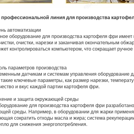
 профессиональной линия для производства картофе
ень автоматизации
ое оборудование для производства картофеля фри имеет в
чистки, очистки, нарезки и заканчивая окончательным обж
ожет контролироваться компьютером, что сокращает ручно
роль параметров производства
еменным датчикам и системам управления оборудование дл
 такие ключевые параметры, как размер нарезки, температу
чество и вкус каждой партии картофеля фри.
жение и защита окружающей среды
орудование для производства картофеля фри разработано
щей среды. Например, в оборудовании для жарки применя
яющая сократить отходы масла и жира; система рекупераци
епло для снижения энергопотребления.