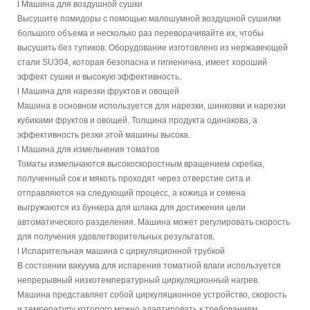
l
Машина для воздушной сушки
Высушите помидоры с помощью малошумной воздушной сушилки
большого объема и несколько раз переворачивайте их, чтобы
высушить без тупиков. Оборудование изготовлено из нержавеющей
стали SU304, которая безопасна и гигиенична, имеет хороший
эффект сушки и высокую эффективность.
l
Машина для нарезки фруктов и овощей
Машина в основном используется для нарезки, шинковки и нарезки
кубиками фруктов и овощей. Толщина продукта одинакова, а
эффективность резки этой машины высока.
l
Машина для измельчения томатов
Томаты измельчаются высокоскоростным вращением скребка,
полученный сок и мякоть проходят через отверстие сита и
отправляются на следующий процесс, а кожица и семена
выгружаются из бункера для шлака для достижения цели
автоматического разделения. Машина может регулировать скорость
для получения удовлетворительных результатов.
l
Испарительная машина с циркуляционной трубкой
В состоянии вакуума для испарения томатной влаги используется
непрерывный низкотемпературный циркуляционный нагрев.
Машина представляет собой циркуляционное устройство, скорость
и температуру которого можно адаптировать к требованиям