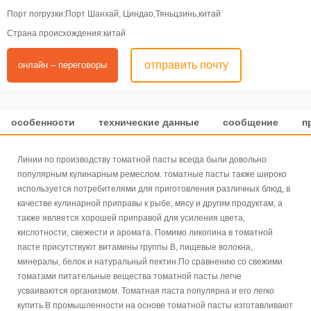
Порт погрузки:Порт Шанхай, Циндао,Тяньцзинь,китай
Страна происхождения:китай
отправить почту
онлайн – переговоры
особенности
технические данные
сообщение
п
Линии по производству томатной пасты всегда были довольно
популярным кулинарным ремеслом. томатные пасты также широко
используется потребителями для приготовления различных блюд, в
качестве кулинарной приправы к рыбе, мясу и другим продуктам, а
также является хорошей приправой для усиления цвета,
кислотности, свежести и аромата. Помимо ликопина в томатной
пасте присутствуют витамины группы В, пищевые волокна,
минералы, белок и натуральный пектин.По сравнению со свежими
томатами питательные вещества томатной пасты легче
усваиваются организмом. Томатная паста популярна и его легко
купить.В промышленности на основе томатной пасты изготавливают