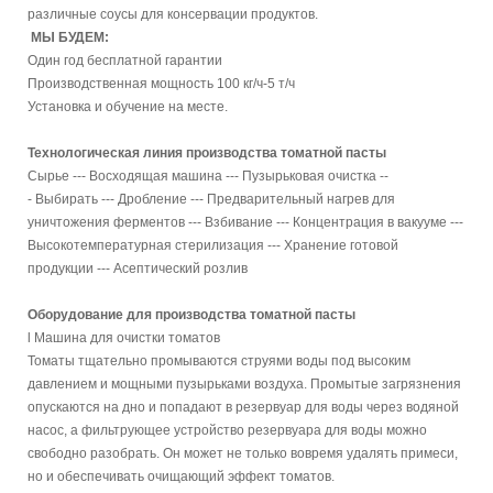
различные соусы для консервации продуктов.
МЫ БУДЕМ:
Один год бесплатной гарантии
Производственная мощность 100 кг/ч-5 т/ч
Установка и обучение на месте.
Технологическая линия производства томатной пасты
Сырье --- Восходящая машина --- Пузырьковая очистка --
- Выбирать --- Дробление --- Предварительный нагрев для
уничтожения ферментов --- Взбивание --- Концентрация в вакууме ---
Высокотемпературная стерилизация --- Хранение готовой
продукции --- Асептический розлив
Оборудование для производства томатной пасты
l
Машина для очистки томатов
Томаты тщательно промываются струями воды под высоким
давлением и мощными пузырьками воздуха. Промытые загрязнения
опускаются на дно и попадают в резервуар для воды через водяной
насос, а фильтрующее устройство резервуара для воды можно
свободно разобрать. Он может не только вовремя удалять примеси,
но и обеспечивать очищающий эффект томатов.