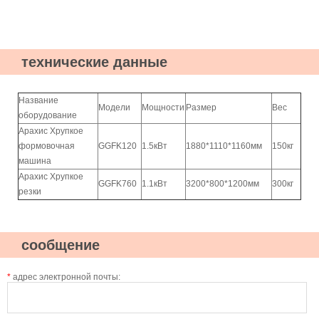
технические данные
Название
Модели
Мощности
Размер
Вес
оборудование
Арахис Хрупкое
формовочная
G
GFK120
1.5кВт
1880*1110*1160мм
150кг
машина
Арахис Хрупкое
G
GFK760
1.1кВт
3200*800*1200мм
300кг
резки
сообщение
*
адрес электронной почты: