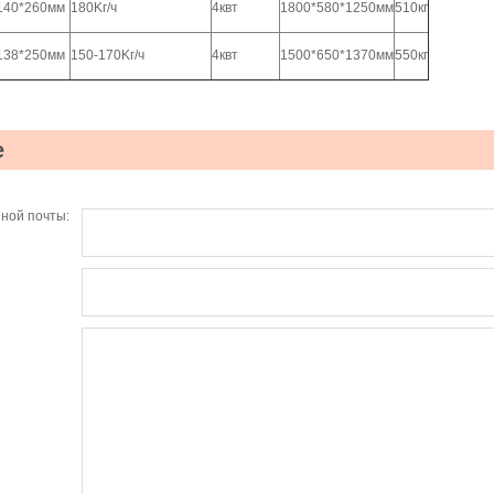
140*260мм
180Kг/ч
4квт
1800*580*1250мм
510кг
138*250мм
150-170Kг/ч
4квт
1500*650*1370мм
550кг
е
ной почты: