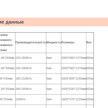
ие данные
азмер
сновного
Производительность
Мощность
Размеры
Вес
ажимного
олика
138*260мм
220-260Kг/ч
4квт
2900*680*1370мм
960кг
138*300мм
240-280Kг/ч
4квт
2900*680*1370мм
980кг
96*250мм
180-210Kг/ч
3квт
2000*600*1250мм
550кг
138*350мм
280-300Kг/ч
4квт
2400*630*1370мм
850кг
96*250мм
150Kг/ч
3квт
1600*570*1220мм
350кг