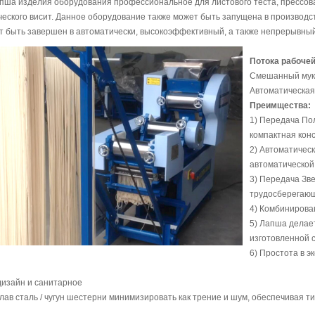
апша
изделия оборудования профессиональное
для листового теста,
прессов
еского
висит
.
Данное оборудование также может быть
запущена в производс
т быть завершен
в
автоматически
, высокоэффективный
, а также
непрерывны
Потока рабочей
Смешанный мука
Автоматическая
Преимщества:
1) Передача По
компактная конс
2) Автоматическ
автоматической 
3) Передача Зв
трудосберегаю
4) Комбинирова
5) Лапша делае
изготовленной 
6) Простота в 
дизайн и санитарное
ав сталь / чугун шестерни минимизировать как трение и шум, обеспечивая ти