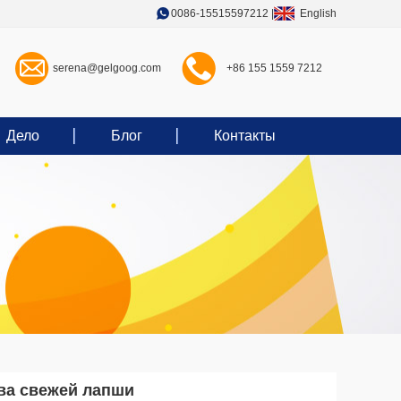
0086-15515597212
|
English
serena@gelgoog.com
+86 155 1559 7212
Дело
Блог
Контакты
ва свежей лапши