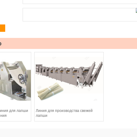
ю
иния для лапши
Линия для производства свежей
ения
лапши