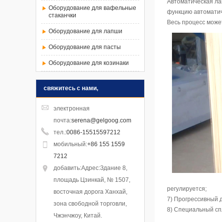
Автоматическая
л
Оборудование для вафельные
функцию автоматич
стаканчки
Весь
процесс може
Оборудование для лапши
Оборудование для пасты
Оборудование для козинаки
свяжитесь с нами,
электронная
почта
:
serena@gelgoog.com
тел.
:
0086-15515597212
мобильный
:
+86 155 1559
7212
добавить
:Адрес:Здание 8,
площадь Цзинкай, № 1507,
регулируется;
восточная дорога Ханхай,
7) Прогрессивный 
зона свободной торговли,
8) Специальный спл
Чжэнчжоу, Китай.