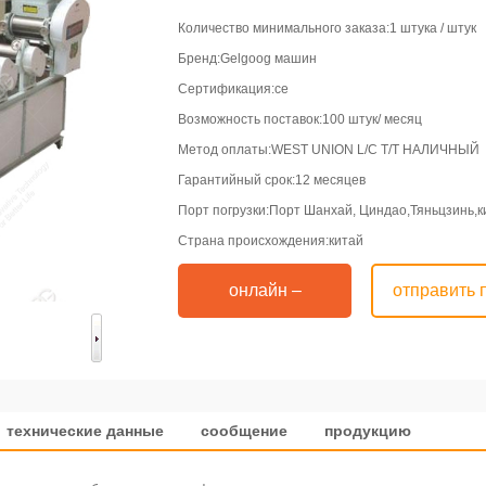
Количество минимального заказа:1 штука / штук
Бренд:Gelgoog машин
Сертификация:се
Возможность поставок:100 штук/ месяц
Метод оплаты:WEST UNION L/C T/T НАЛИЧНЫЙ
Гарантийный срок:12 месяцев
Порт погрузки:Порт Шанхай, Циндао,Тяньцзинь,к
Страна происхождения:китай
онлайн –
отправить 
переговоры
технические данные
сообщение
продукцию