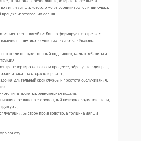
ание, штамповка и резки лапши
,
которые также имеют
тво линия лапши
, которые
могут соединиться с
линии сушки
.
й
процесс
изготовления
лапши
.
:
 -> лист теста нажмёт-> Лапша формирует-> вырезка>
 висячие на прутоке-> сушилька->вырезка> Упаковка
лное стали передач, полный подшипник, малые габариты и
трукция;
ая транспортировка во всем процессе, образуя за один раз,
резки и висит на стержне и растет;
ездочка, длительный срок службы и простота обслуживания,
щих;
нного типа прокатки, равномерная подача;
т машина оснащена сверхмощный низкоуглеродистой стали,
структуры;
эксплуатации, быстрое производство, а толщина лапши
хую работу.