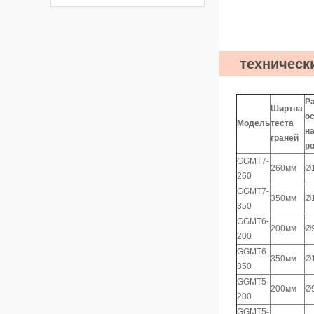
техническ
Р
Ширтна
о
Модель
теста
н
граней
р
GGMT7-
260мм
Ø
260
GGMT7-
350мм
Ø
350
GGMT6-
200мм
Ø
200
GGMT6-
350мм
Ø
350
GGMT5-
200мм
Ø
200
GGMT5-