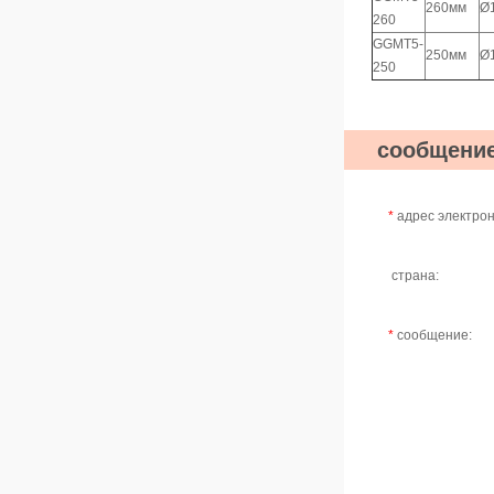
260мм
Ø
260
GGMT5-
250мм
Ø
250
сообщени
*
адрес электрон
страна:
*
сообщение: