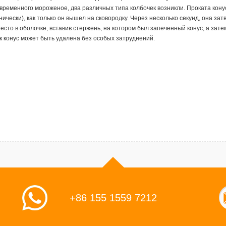
временного мороженое, два различных типа колбочек возникли. Проката кону
ически), как только он вышел на сковородку. Через несколько секунд, она за
есто в оболочке, вставив стержень, на котором был запеченный конус, а зате
к конус может быть удалена без особых затруднений.
+86 155 1559 7212