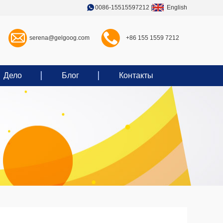
0086-15515597212
|
English
serena@gelgoog.com
+86 155 1559 7212
Дело
Блог
Контакты