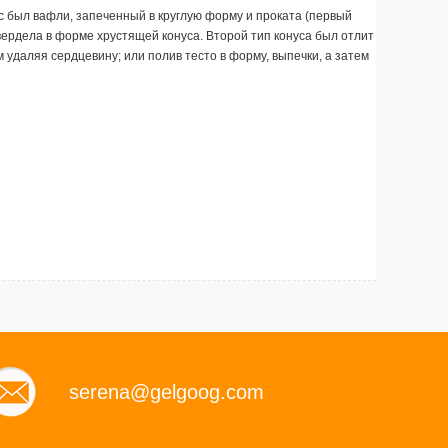
с был вафли, запеченный в круглую форму и проката (первый
твердела в форме хрустящей конуса. Второй тип конуса был отлит
м удаляя сердцевину; или полив тесто в форму, выпечки, а затем
serena@gelgoog.com