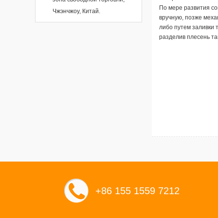
По мере развития со
Чжэнчжоу, Китай.
вручную, позже механ
либо путем заливки т
разделив плесень та
+86 155 1559 7212