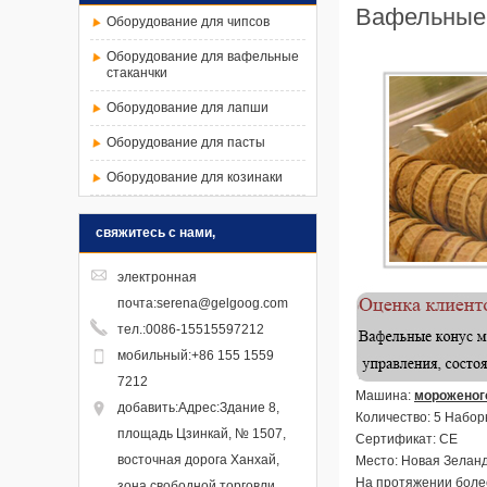
Вафельные 
Оборудование для чипсов
Оборудование для вафельные
стаканчки
Оборудование для лапши
Оборудование для пасты
Оборудование для козинаки
свяжитесь с нами,
электронная
почта
:
serena@gelgoog.com
тел.
:
0086-15515597212
мобильный
:
+86 155 1559
7212
Машина:
мороженог
добавить
:Адрес:Здание 8,
Количество: 5 Набо
площадь Цзинкай, № 1507,
Сертификат: CE
восточная дорога Ханхай,
Место: Новая Зелан
На протяжении боле
зона свободной торговли,