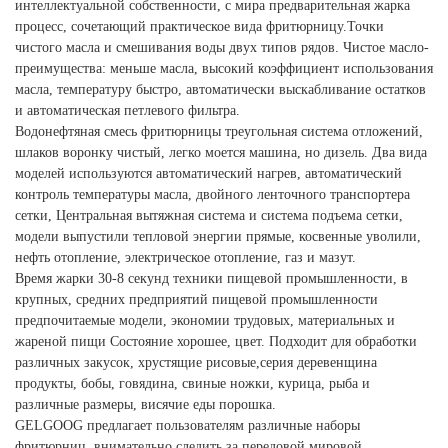
интеллектуальной собственности, с мира предварительная жарка
процесс, сочетающий практическое вида фритюрницу.Точки
чистого масла и смешивания воды двух типов рядов. Чистое масло-
преимущества: меньше масла, высокий коэффициент использования
масла, температуру быстро, автоматически выскабливание остатков
и автоматическая петлевого фильтра.
Водонефтяная смесь фритюрницы треугольная система отложений,
шлаков воронку чистый, легко моется машина, но дизель. Два вида
моделей используются автоматический нагрев, автоматический
контроль температуры масла, двойного ленточного транспортера
сетки, Центральная вытяжная система и система подъема сетки,
модели выпустили тепловой энергии прямые, косвенные уволили,
нефть отопление, электрическое отопление, газ и мазут.
Время жарки 30-8 секунд техники пищевой промышленности, в
крупных, средних предприятий пищевой промышленности
предпочитаемые модели, экономии трудовых, материальных и
жареной пищи Состояние хорошее, цвет. Подходит для обработки
различных закусок, хрустящие рисовые,серия деревенщина
продукты, бобы, говядина, свиные ножки, курица, рыба и
различные размеры, висячие еды порошка.
GELGOOG предлагает пользователям различные наборы
фритюрниц, внимательно следить за передовой мировой