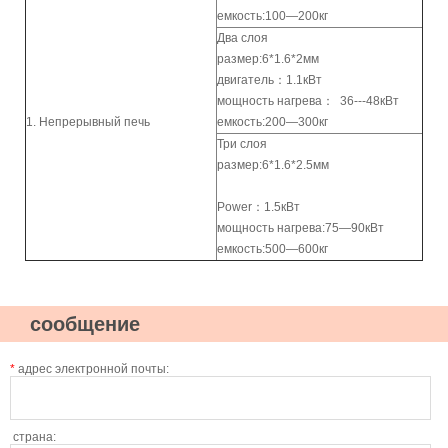
емкость:100—200кг
Два слоя
размер:6*1.6*2мм
двигатель：1.1кВт
мощность нагрева： 36---48кВт
1. Непрерывный печь
емкость:200—300кг
Три слоя
размер:6*1.6*2.5мм
Power：1.5кВт
мощность нагрева:75—90кВт
емкость:500—600кг
сообщение
*
адрес электронной почты:
страна: