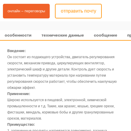
отправить почту
онлайн – переговоры
особенности
технические данные
сообщение
п
Введение:
Он состоит из подающего устройства, двигатель регулирования
скорости, механизм привода, циркулирующих вентилятор,
электрический шкаф и другие детали. Контроль дует скорость и
установить температуру материала при нагревании путем
регулирования скорости работает, чтобы обеспечить наилучшую
обжарки эффект.
Применение:
Широко используется в пищевой, электронной, химической
промышленности и т.д. Такие, как арахис, кешью, грецкие орехи,
фисташки, миндаль, кормовые бобы и другие гранулированные
орехов, материалов.
Преимущество:
1. запеченные продукты нагревается равномерно, разница