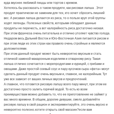
куда вкуснее любимой пиццы или тортов с кремом.
Хотелось бы рассказать о таком продукте, как рисовая лапша . Этот
продукт практически не заменим для тех, кто хочет сбросить лишний
вес. А рисавая лапша делается из риса, то о пользе круп этой группы
ходят легенды. Полезных свойств, которыми обладают данные
продукты не перечесть, а вот калорийность риса достаточно низкая.
При этом фрунчоза очень питательна и отлично утоляет чувство голода.
Недаром весь Дальний Восток и Юго-Восточная Азия питаются рисом и
при этом люди из этих стран как правило очень стройные и являются
долгожителями.
При этом данный продукт может быть невероятно вкусным и стать
отличной заменой макаронным изделиям и отварному рису. Такая
лапша отлично сочетается с морепродуктами и курицей, с грибами и
овощами. Даже простой соевый соус и пару кусочков сыра «фета» могут
сделать данный продукт очень вкусным и, главное, не калорийным. Тут
уже все зависит от ваших личных вкусов и предпочтений.
А главное, что готовится рисовую лапшу всего пару минут, при этом ее
достаточно просто залить горячей водой. То есть ко всем
преимуществам можно добавить то, что ее приготовление не займет у
вас много времени. В общем, дорогие девушки, смело добавляйте
рисовую лапшу в свой рацион и экспериментируйте, это очень вкусно и
невероятно полезно.хотите открыть свой магазин?если вам